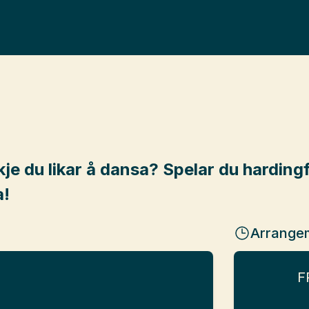
skje du likar å dansa? Spelar du hardingf
a!
Arrange
F