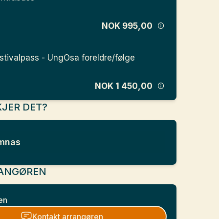
NOK 995,00
stivalpass - UngOsa foreldre/følge
NOK 1 450,00
JER DET?
mnas
ANGØREN
en
Kontakt arrangøren