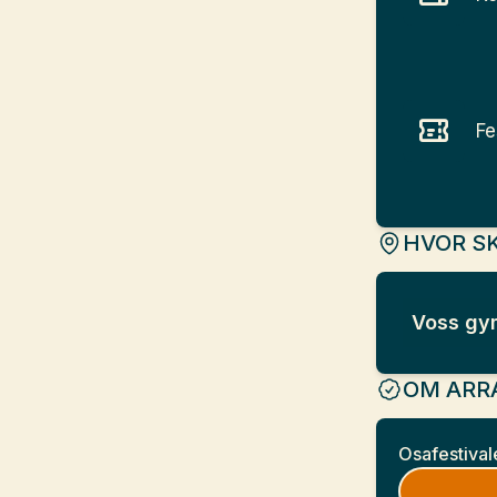
Fe
HVOR SK
Voss gy
OM ARR
Osafestival