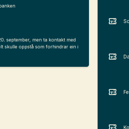
lbanken
S
r 20. september, men ta kontakt med
lt skulle oppstå som forhindrar ein i
D
Fe
Ko