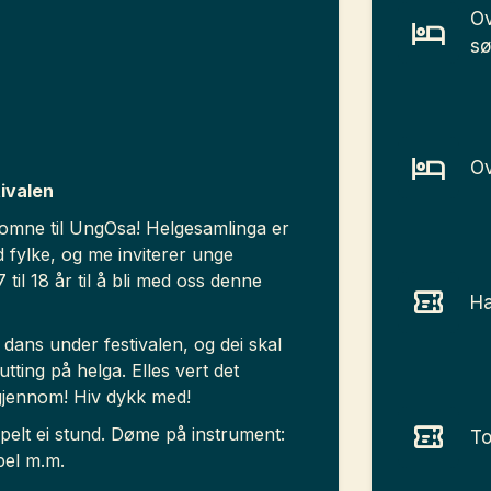
Ov
sø
Ov
ivalen
komne til UngOsa! Helgesamlinga er
nd fylke, og me inviterer unge
til 18 år til å bli med oss denne
Ha
dans under festivalen, og dei skal
tting på helga. Elles vert det
igjennom! Hiv dykk med!
pelt ei stund. Døme på instrument:
To
spel m.m.