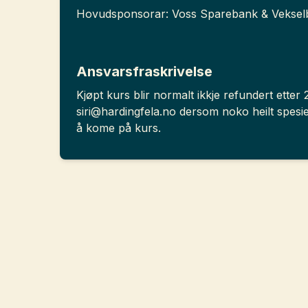
Hovudsponsorar:
Voss Sparebank & Vekse
Ansvarsfraskrivelse
Kjøpt kurs blir normalt ikkje refundert ette
siri@hardingfela.no dersom noko heilt spesie
å kome på kurs.