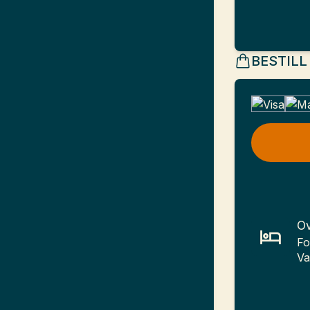
BESTILL
Ov
Fo
Va