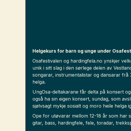
Helgekurs for barn og unge under Osafest
Osafestivalen og hardingfela.no ynskjer vel
unik i sitt slag i den sørlege delen av Vestla
songarar, instrumentalistar og dansarar frå 7 
helga.
UngOsa-deltakarane får delta på konsert og 
også ha sin eigen konsert, sundag, som avslu
sjølvsagt mykje sosialt og moro heile helga 
Ope for utøvarar mellom 12-18 år som har s
gitar, bass, hardingfele, fele, toradar, trekk